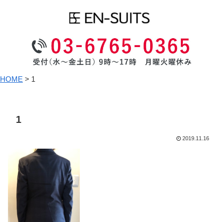
HOME
>
1
1
2019.11.16