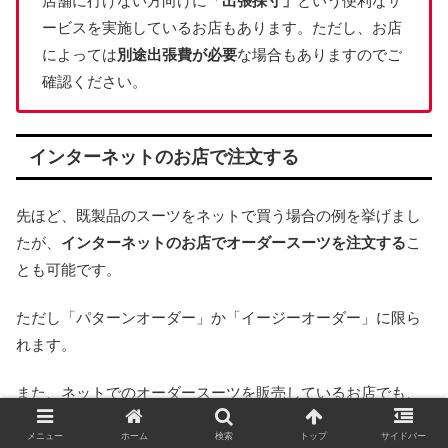
店舗に行けない方向けに「
出張採寸」
という便利なサ
ービスを実施しているお店もあります。ただし、お店
によっては
別途出張費が必要
な場合もありますのでご
確認ください。
インターネットのお店で注文する
先ほど、既製品のスーツをネットで買う場合の例を挙げまし
たが、
インターネットのお店でオーダースーツを注文する
こ
とも可能です。
ただし「パターンオーダー」か「イージーオーダー」に限ら
れます。
また、ネットでのオーダースーツを販売しているお店でも、
店舗で採寸した2回目のお客様のみ受け付ける
という場合も多
メニュー
ホーム
検索
トップ
サイドバー
いです。