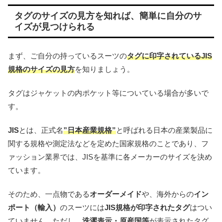
タグのサイズの見方を知れば、簡単に自分のサ
イズが見つけられる
まず、ご自分の持っているスーツの
タグに印字されているJIS
規格のサイズの見方
を知りましょう。
タグはジャケットの内ポケット等についている場合が多いで
す。
JIS
とは、正式名
”日本産業規格”
と呼ばれる日本の産業製品に
関する規格や測定法などを定めた国家規格のことであり、フ
ァッション業界では、JISを基準に各メーカーのサイズを決め
ています。
そのため、一点物である
オーダーメイド
や、海外からの
イン
ポート（輸入）
のスーツには
JIS規格が印字されたタグ
はつい
ていません。ただし、
洗濯表示・原産国等
が表示されたタグ