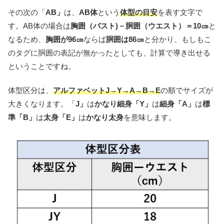
その次の「
AB」
は、
AB体
という
体型の目安
を表す文字で
す。AB体の場合は
胸囲（バスト)－胴囲（ウエスト）＝10
㎝
と
なるため、
胸囲が96㎝
ならば
胴囲は86㎝
と分かり、もしもこ
のタグに胴囲の表記が無かったとしても、計算で導き出せる
ということですね。
体型区分は、
アルファベットJ→Y→A→B→E
の順でサイズが
大きくなります。「
J」
は
かなり細身「
Y」
は
細身「
A」
は
標
準「
B」
は
太身「
E」
は
かなり太身
を意味します。