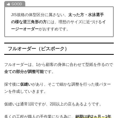
JIS規格の体型区分に属さない、
太った方・水泳選手
の様な逆三角形の方
には、理想のサイズに近づける
イ
ージーオーダー
がおすすめです。
フルオーダー（ビスポーク）
フルオーダーは、1から顧客の身体に合わせて型紙を作るので
全ての部分が調整可能
です。
採寸後に
仮縫い
があり、そこで細かな調整を行った後パター
ンを作成していきます。
仮縫いは通常1回ですが、2回以上の店もあるようです。
多くの工程が職人の手作業になる為に、
納期は約2ヵ月～1年