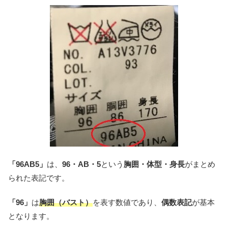
「96AB5」
は、
96・AB・5
という
胸囲・体型・身長
がまとめ
られた表記です。
「96」
は
胸囲（バスト）
を表す数値であり、
偶数表記
が基本
となります。