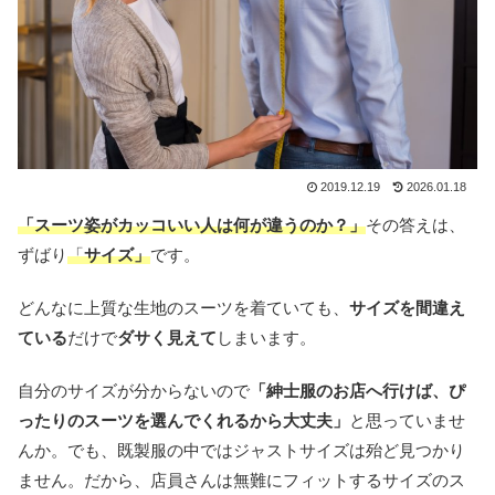
2019.12.19
2026.01.18
「スーツ姿がカッコいい人は何が違うのか？」
その答えは、
ずばり
「
サイズ」
です。
どんなに上質な生地のスーツを着ていても、
サイズを間違え
ている
だけで
ダサく見えて
しまいます。
自分のサイズが分からないので
「紳士服のお店へ行けば、ぴ
ったりのスーツを選んでくれるから大丈夫」
と思っていませ
んか。でも、既製服の中ではジャストサイズは殆ど見つかり
ません。だから、店員さんは無難にフィットするサイズのス