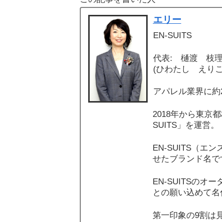
エリー
EN-SUITS
代表: 樋渡 枝
(ひわたし えりこ
アパレル業界に約
2018年から東京
SUITS」を運営。
EN-SUITS（
せたブランド名で
EN-SUITSの
との願い込めて名
第一印象の9割は