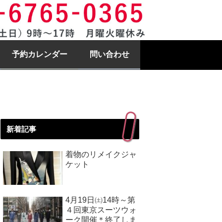
予約カレンダー
問い合わせ
新着記事
着物のリメイクジャ
ケット
4月19日㈯14時～第
４回東京スーツウォ
ーク開催＊終了しま