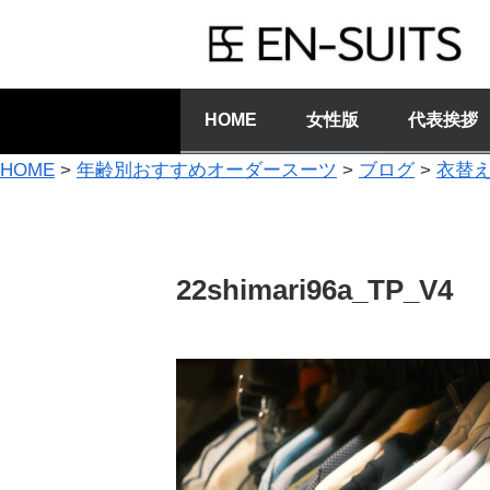
HOME
女性版
代表挨拶
HOME
>
年齢別おすすめオーダースーツ
>
ブログ
>
衣替
22shimari96a_TP_V4