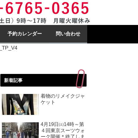
予約カレンダー
問い合わせ
a_TP_V4
新着記事
着物のリメイクジャ
ケット
4月19日㈯14時～第
４回東京スーツウォ
ーク開催＊終了しま