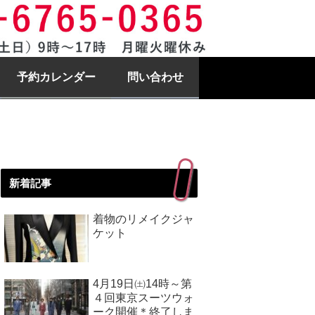
予約カレンダー
問い合わせ
新着記事
着物のリメイクジャ
ケット
4月19日㈯14時～第
４回東京スーツウォ
ーク開催＊終了しま