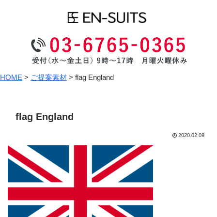
HOME
>
ご提案素材
>
flag England
flag England
2020.02.09