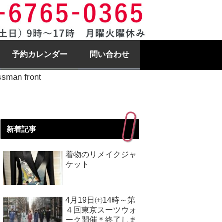
予約カレンダー
問い合わせ
ssman front
新着記事
着物のリメイクジャ
ケット
4月19日㈯14時～第
４回東京スーツウォ
ーク開催＊終了しま