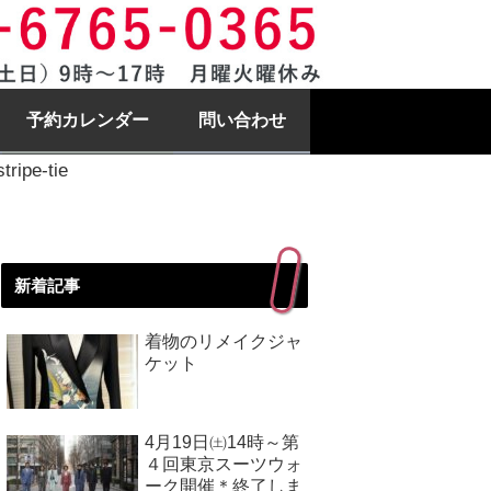
予約カレンダー
問い合わせ
stripe-tie
新着記事
着物のリメイクジャ
ケット
4月19日㈯14時～第
４回東京スーツウォ
ーク開催＊終了しま