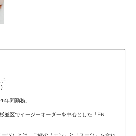
理子
)
26年間勤務。
都杉並区でイージーオーダーを中心とした「EN-
エンスーツ）とは、ご縁の「エン」と「スーツ」を合わ